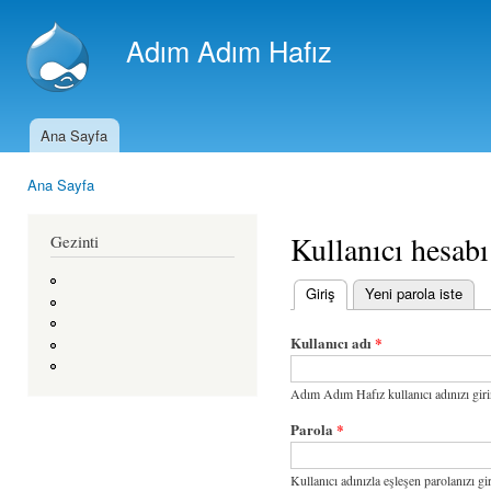
An
içe
Adım Adım Hafız
atla
Ana Sayfa
Ana menü
Ana Sayfa
Buradasınız
Kullanıcı hesabı
Gezinti
Giriş
(etkin sekme)
Yeni parola iste
Birincil sekmeler
Kullanıcı adı
*
Adım Adım Hafız kullanıcı adınızı giri
Parola
*
Kullanıcı adınızla eşleşen parolanızı gir